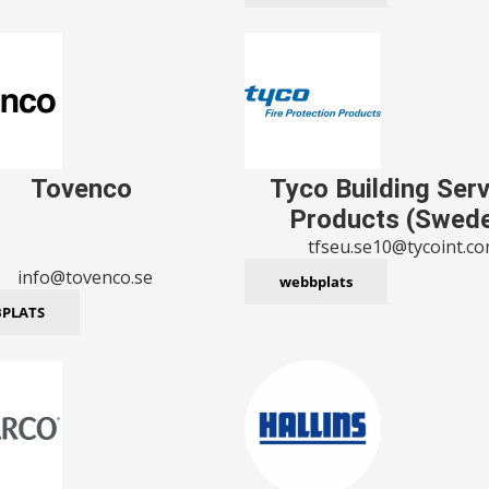
Tovenco
Tyco Building Ser
Products (Swed
tfseu.se10@tycoint.c
info@tovenco.se
webbplats
PLATS