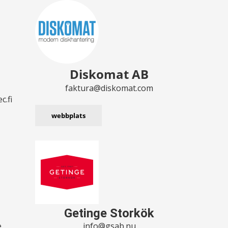
Diskomat AB
faktura@diskomat.com
c.fi
webbplats
Getinge Storkök
e
info@gsab.nu