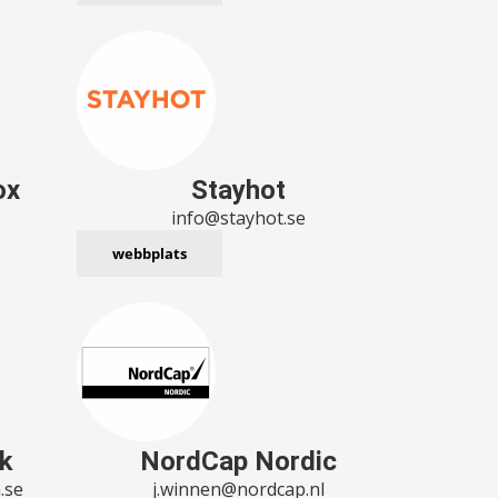
ox
Stayhot
info@stayhot.se
webbplats
ök
NordCap Nordic
.se
j.winnen@nordcap.nl