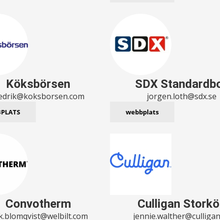
Köksbörsen
SDX Standardb
redrik@koksborsen.com
jorgen.loth@sdx.se
PLATS
webbplats
Convotherm
Culligan Stork
ik.blomqvist@welbilt.com
jennie.walther@culligan