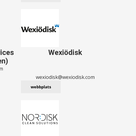
vices
Wexiödisk
en)
om
wexiodisk@wexiodisk.com
webbplats