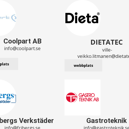
Coolpart AB
DIETATEC
info@coolpart.se
ville-
veikko.litmanen@dietate
plats
webbplats
ibergs Verkstäder
Gastroteknik
info@fribergs.se
info@gastroteknik.s