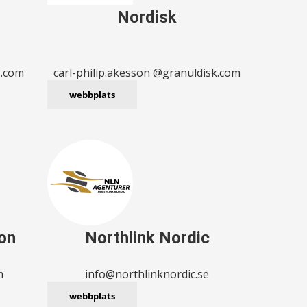
Nordisk
s.com
carl-philip.akesson @granuldisk.com
webbplats
ion
Northlink Nordic
m
info@northlinknordic.se
webbplats