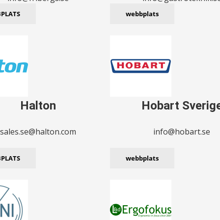
PLATS
webbplats
Halton
Hobart Sverig
sales.se@halton.com
info@hobart.se
PLATS
webbplats