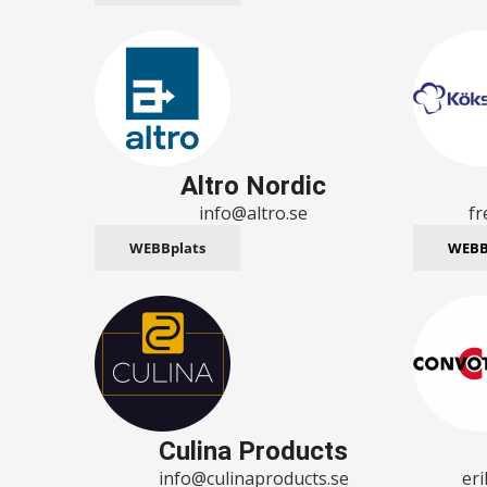
Altro Nordic
info@altro.se
f
WEBBplats
WEBB
Culina Products
info@culinaproducts.se
er