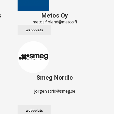
s
Metos Oy
metos.finland@metos.fi
webbplats
Smeg Nordic
jorgen.strid@smeg.se
webbplats