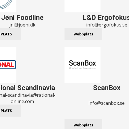
Jøni Foodline
L&D Ergofoku
jni@joeni.dk
info@ergofokus.se
PLATS
webbplats
ional Scandinavia
ScanBox
onal-scandinavia@rational-
online.com
info@scanbox.se
PLATS
webbplats