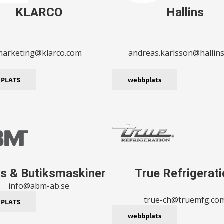
KLARCO
Hallins
marketing@klarco.com
andreas.karlsson@hallin
PLATS
webbplats
rs & Butiksmaskiner
True Refrigerat
info@abm-ab.se
true-ch@truemfg.co
PLATS
webbplats