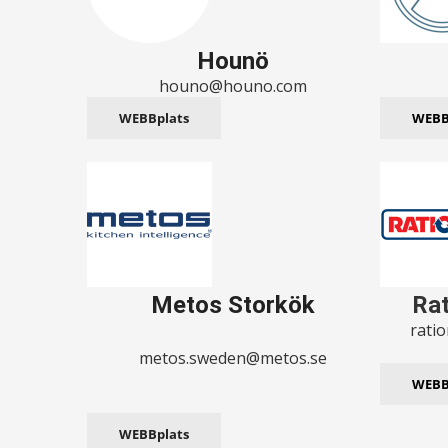
Hounö
houno@houno.com
WEBBplats
WEBB
Metos Storkök
Rat
rati
metos.sweden@metos.se
WEBB
WEBBplats