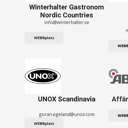
Winterhalter Gastronom
Nordic Countries
info@winterhalter.se
WEBBplats
WEBB
UNOX Scandinavia
Affä
goran.egeland@unox.com
WEBB
WEBBplats